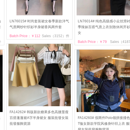
仙
LN76015# 时尚套装裙女春季新款洋气
LN76014# 纯色高级感小众丝滑
裙
气质网纱针织衫半身裙香风两件套
季辣妹百搭气质上衣别致休闲开衫
女
Batch Price：￥112
Sales（3152）件
件
Batch Price：￥79
Sales（41
FA14262# 韩版新款糖果多色高腰显瘦
感
百搭蓬蓬裙A字半身裙女 服裝批發女裝
FA14260# 假两件Polo领拼接撞
批發服飾貨源
T恤女新款学院风修身针织上衣 服
發女裝批發服飾貨源