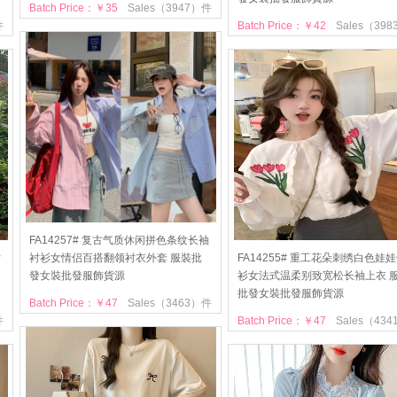
Batch Price：￥35
Sales（3947）件
件
Batch Price：￥42
Sales（39
FA14257# 复古气质休闲拼色条纹长袖
女
衬衫女情侣百搭翻领衬衣外套 服裝批
FA14255# 重工花朵刺绣白色娃
發女裝批發服飾貨源
衫女法式温柔别致宽松长袖上衣 
批發女裝批發服飾貨源
Batch Price：￥47
Sales（3463）件
件
Batch Price：￥47
Sales（43