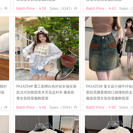
83）件
Batch Price：￥50
Sales（4343）件
Batch Price：￥43
Sales
娃领衬
FA14254# 重工刺绣白色衬衫长袖女新
FA14253# 复古设计感牛仔
服裝
款法式别致甜美木耳花边衬衣 服裝批
新款高腰显瘦假口袋撞色防走
發女裝批發服飾貨源
服裝批發女裝批發服飾貨源
41）件
Batch Price：￥40
Sales（3564）件
Batch Price：￥50
Sales