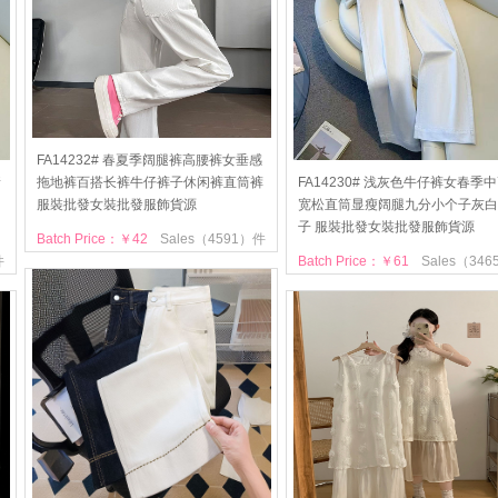
FA14232# 春夏季阔腿裤高腰裤女垂感
新
拖地裤百搭长裤牛仔裤子休闲裤直筒裤
FA14230# 浅灰色牛仔裤女春季
服裝批發女裝批發服飾貨源
宽松直筒显瘦阔腿九分小个子灰白
子 服裝批發女裝批發服飾貨源
Batch Price：￥42
Sales（4591）件
件
Batch Price：￥61
Sales（34