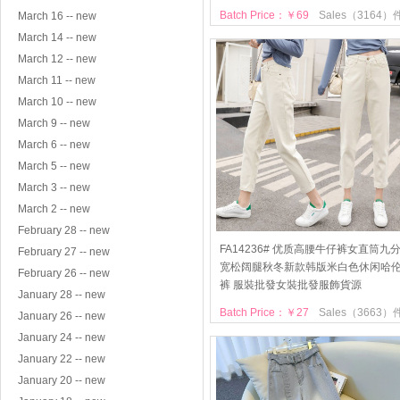
Batch Price：￥69
Sales（3164）
March 16 -- new
March 14 -- new
March 12 -- new
March 11 -- new
March 10 -- new
March 9 -- new
March 6 -- new
March 5 -- new
March 3 -- new
March 2 -- new
February 28 -- new
FA14236# 优质高腰牛仔裤女直筒九
February 27 -- new
宽松阔腿秋冬新款韩版米白色休闲哈
February 26 -- new
裤 服裝批發女裝批發服飾貨源
January 28 -- new
Batch Price：￥27
Sales（3663）
January 26 -- new
January 24 -- new
January 22 -- new
January 20 -- new