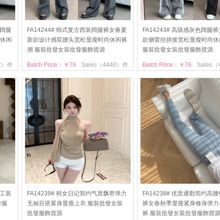
感阔腿
FA14244# 韩式复古西装阔腿裤女春夏
FA14243# 高级感灰色阔腿
休闲
新款设计感双腰头宽松显瘦时尚休闲裤
款侧蕾丝拼接宽松显瘦时尚休
潮 服裝批發女裝批發服飾貨源
服裝批發女裝批發服飾貨源
22）件
Batch Price：￥76
Sales（4440）件
Batch Price：￥76
Sales
瘦工装
FA14239# 韩女日记简约气质飘带弹力
FA14238# 优质通勤简约高
發服
无袖百搭紧身显瘦上衣 服裝批發女裝
裤女春秋季显瘦紧身修身弹力
批發服飾貨源
裤 服裝批發女裝批發服飾貨