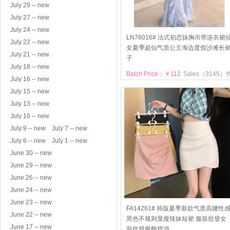
July 29 -- new
July 27 -- new
July 24 -- new
LN76016# 法式初恋抹胸吊带连衣裙
July 22 -- new
女夏季超仙气质公主海边度假沙滩长
July 21 -- new
子
July 18 -- new
Batch Price：￥112
Sales（3145）
July 16 -- new
July 15 -- new
July 13 -- new
July 10 -- new
July 9 -- new
July 7 -- new
July 6 -- new
July 1 -- new
June 30 -- new
June 29 -- new
June 26 -- new
June 24 -- new
June 23 -- new
FA14261# 韩版夏季新款气质高腰性
June 22 -- new
黑色不规则显瘦辣妹短裙 服裝批發女
June 17 -- new
裝批發服飾貨源