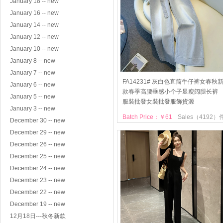
January 18 -- new
January 16 -- new
January 14 -- new
January 12 -- new
January 10 -- new
January 8 -- new
January 7 -- new
FA14231# 灰白色直筒牛仔裤女春秋
January 6 -- new
款春季高腰垂感小个子显瘦阔腿长裤
January 5 -- new
服裝批發女裝批發服飾貨源
January 3 -- new
Batch Price：￥61
Sales（4192）
December 30 -- new
December 29 -- new
December 26 -- new
December 25 -- new
December 24 -- new
December 23 -- new
December 22 -- new
December 19 -- new
12月18日---秋冬新款