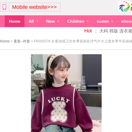
Mobile website>>>
Home
All
New
Children
summ
shoe
Hot ：
大码
韩版
连衣
Home
>
童装--外套
>
FA50057# 女童加绒卫衣冬季装新款洋气中大儿童冬季半高