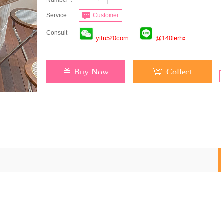
Number：
Service
Customer
Consult
yifu520com
@140lerhx
Buy Now
Collect