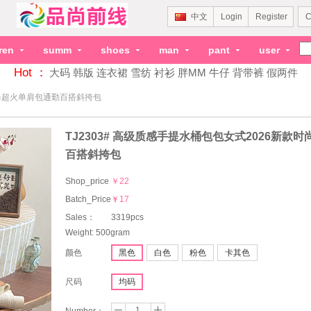
中文
Login
Register
C
dren
summ
shoes
man
pant
user
Hot ：
大码
韩版
连衣裙
雪纺
衬衫
胖MM
牛仔
背带裤
假两件
时尚超火单肩包通勤百搭斜挎包
TJ2303# 高级质感手提水桶包包女式2026新款
百搭斜挎包
Shop_price
￥22
Batch_Price：
￥17
Sales：
3319pcs
Weight: 500gram
颜色
黑色
白色
粉色
卡其色
尺码
均码