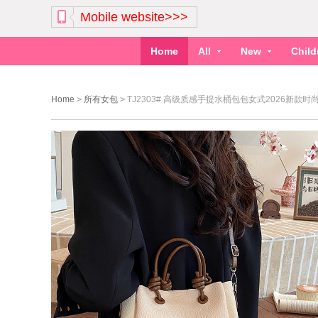
Mobile website>>>
Home
All
New
Chil
Home
>
所有女包
>
TJ2303# 高级质感手提水桶包包女式2026新款