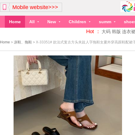
Mobile website>>>
Home
All
New
Children
summ
shoe
Hot ：
大码
韩版
连衣
Home
>
凉鞋、拖鞋
>
X-33351# 款法式复古方头夹趾人字拖鞋女夏外穿高跟鞋配
Loading zoom...