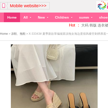
Mobile website>>>
Home
All
New
Children
summ
shoe
Hot ：
大码
韩版
连衣
Home
>
凉鞋、拖鞋
>
X-33343# 夏季新款草编坡跟凉拖女海边度假风镂空刺绣厚