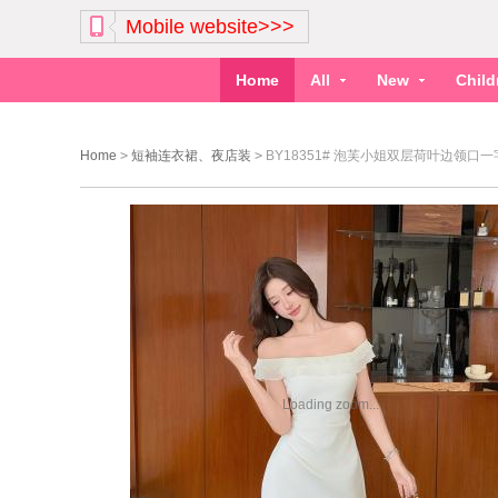
Mobile website>>>
Home
All
New
Chil
Home
>
短袖连衣裙、夜店装
>
BY18351# 泡芙小姐双层荷叶边领
Loading zoom...