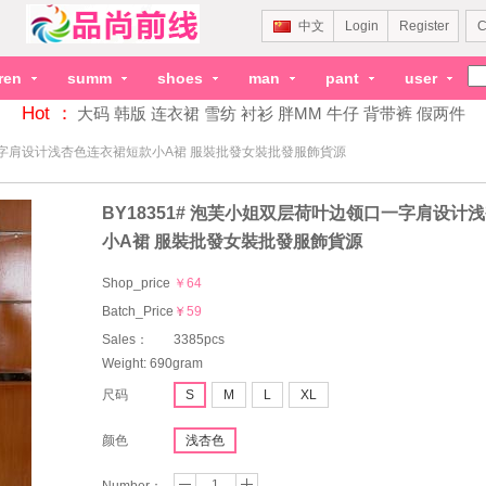
中文
Login
Register
C
dren
summ
shoes
man
pant
user
Hot ：
大码
韩版
连衣裙
雪纺
衬衫
胖MM
牛仔
背带裤
假两件
口一字肩设计浅杏色连衣裙短款小A裙 服裝批發女裝批發服飾貨源
BY18351# 泡芙小姐双层荷叶边领口一字肩设计
小A裙 服裝批發女裝批發服飾貨源
Shop_price
￥64
Batch_Price：
￥59
Sales：
3385pcs
Weight: 690gram
尺码
S
M
L
XL
颜色
浅杏色