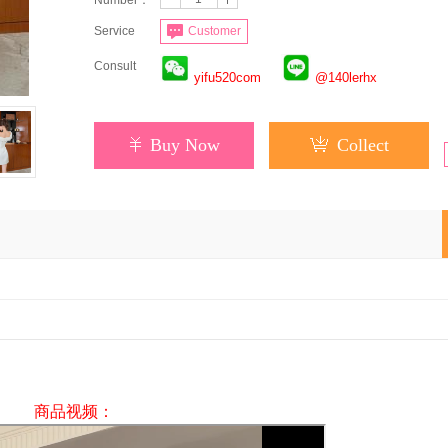
Number：
Service
Customer
Consult
yifu520com
@140lerhx
Buy Now
Collect
商品视频：