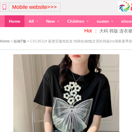
Mobile website>>>
Home
All
New
Children
summ
shoe
Hot ：
大码
韩版
连衣
Home
>
短袖T恤
>
CX13611# 最便宜服饰批发 纯棉短袖t恤女宽松韩版ins潮春夏季