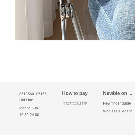
How to pay
Newbie on ...
8613560105166
Hot Line
付款方式及匯率
New finger guide
Mon to Sun：
Wholesale, Agenc..
10:30-24:00