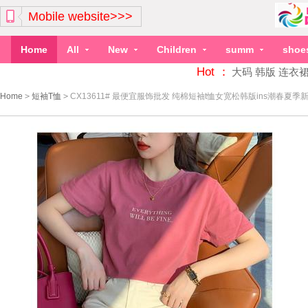
Mobile website>>>
Home
All
New
Children
summ
shoe
Hot ：
大码
韩版
连衣
Home
>
短袖T恤
>
CX13611# 最便宜服饰批发 纯棉短袖t恤女宽松韩版ins潮春夏季