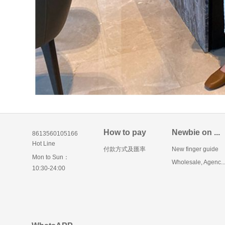
How to pay
Newbie on ...
8613560105166
Hot Line
付款方式及匯率
New finger guide
Mon to Sun：
Wholesale, Agenc..
10:30-24:00