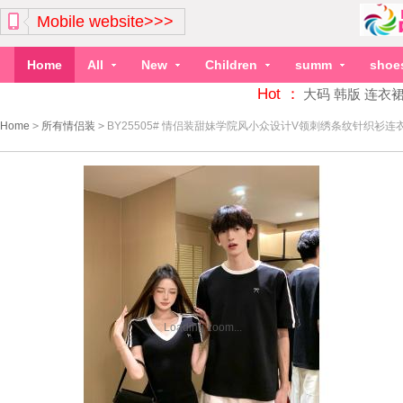
Mobile website>>>
Home
All
New
Children
summ
shoe
Hot ：
大码
韩版
连衣
Home
>
所有情侣装
>
BY25505# 情侣装甜妹学院风小众设计V领刺绣条纹针织衫
Loading zoom...