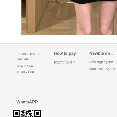
How to pay
Newbie on ...
8613560105166
Hot Line
付款方式及匯率
New finger guide
Mon to Sun：
Wholesale, Agenc..
10:30-24:00
WhatsAPP