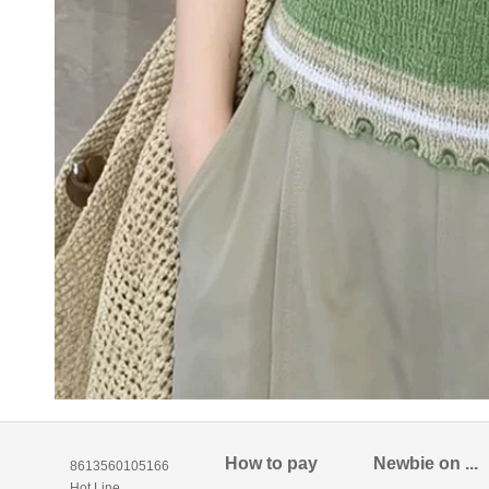
How to pay
Newbie on ...
8613560105166
Hot Line