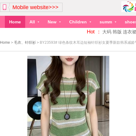
Mobile website>>>
Home
All
New
Children
summ
shoe
Hot ：
大码
韩版
连衣
Home
>
毛衣、针织衫
>
BY23593# 绿色条纹木耳边短袖针织衫女夏季新款韩系减