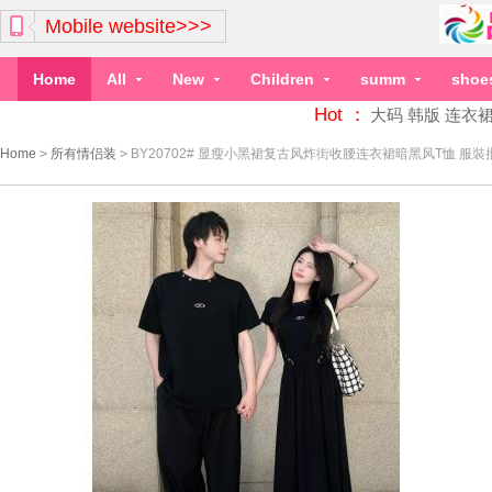
Mobile website>>>
Home
All
New
Children
summ
shoe
Hot ：
大码
韩版
连衣
Home
>
所有情侣装
>
BY20702# 显瘦小黑裙复古风炸街收腰连衣裙暗黑风T恤 服