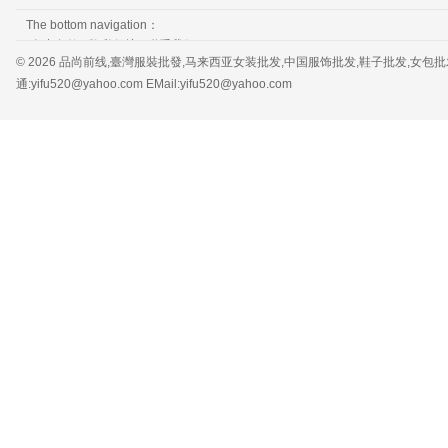
The bottom navigation：
免责条款
隐私保护
联系我们
© 2026 品尚前线,臺灣服裝批發,马来西亚女装批发,中国服饰批发,鞋子批发,女包批发，服装批发 
通:yifu520@yahoo.com EMail:yifu520@yahoo.com