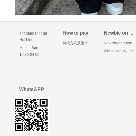
How to pay
Newbie on ...
8613560105166
Hot Line
付款方式及匯率
New finger guide
Mon to Sun：
Wholesale, Agenc..
10:30-24:00
WhatsAPP