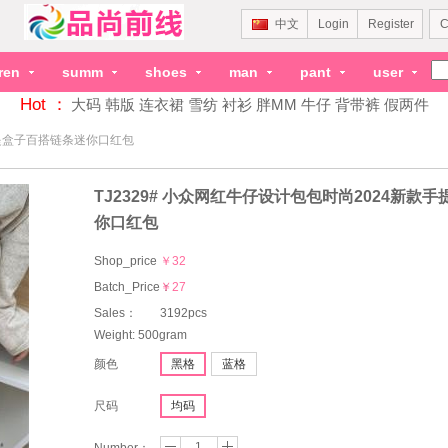
中文
Login
Register
C
dren
summ
shoes
man
pant
user
Hot ：
大码
韩版
连衣裙
雪纺
衬衫
胖MM
牛仔
背带裤
假两件
手提盒子百搭链条迷你口红包
TJ2329# 小众网红牛仔设计包包时尚2024新款
你口红包
Shop_price
￥32
Batch_Price：
￥27
Sales：
3192pcs
Weight: 500gram
颜色
黑格
蓝格
尺码
均码