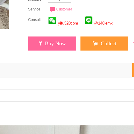
Number：
Service
Customer
Consult
yifu520com
@140lerhx
Buy Now
Collect