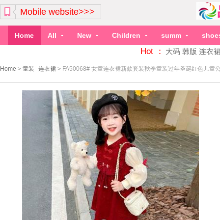
Mobile website>>>
Home
All
New
Children
summ
shoe
Hot ：
大码
韩版
连衣
Home
>
童装--连衣裙
>
FA50068# 女童连衣裙新款套装秋季童装过年圣诞红色儿