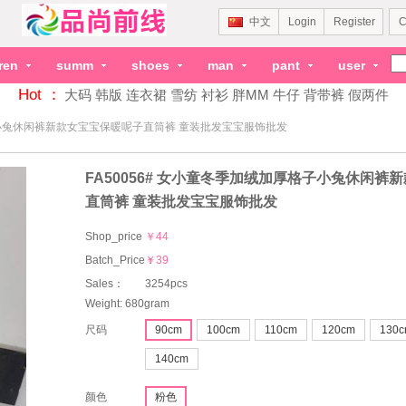
中文
Login
Register
C
dren
summ
shoes
man
pant
user
Hot ：
大码
韩版
连衣裙
雪纺
衬衫
胖MM
牛仔
背带裤
假两件
格子小兔休闲裤新款女宝宝保暖呢子直筒裤 童装批发宝宝服饰批发
FA50056# 女小童冬季加绒加厚格子小兔休闲裤
直筒裤 童装批发宝宝服饰批发
Shop_price
￥44
Batch_Price：
￥39
Sales：
3254pcs
Weight: 680gram
尺码
90cm
100cm
110cm
120cm
130
140cm
颜色
粉色