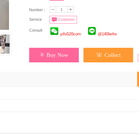
Number：
Service
Customer
Consult
yifu520com
@140lerhx
Buy Now
Collect