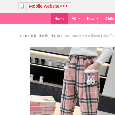
Mobile website>>>
Home
All
New
Chil
Home
>
童装--休闲裤、牛仔裤
>
FA50056# 女小童冬季加绒加厚