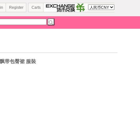
in
Register
Carts
瘦飘带包臀裙 服裝