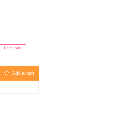
Batch buy
Add to cart