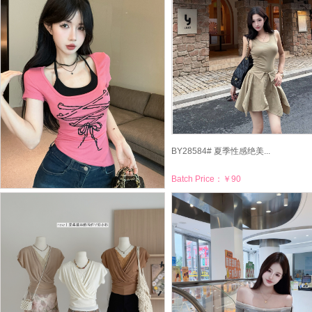
BY28584# 夏季性感绝美...
Batch Price：
￥90
BY28732# 甜辣妹性感挂...
Batch Price：
￥42