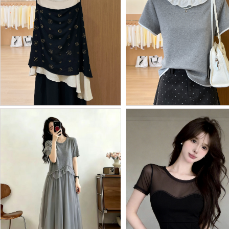
BY28980# 夏季新款韩系...
Batch Price：
￥86
Batch Price：
￥86
BY28961# 沙漠星空假两...
BY28959# 荷叶领灰色假...
Batch Price：
￥52
Batch Price：
￥49