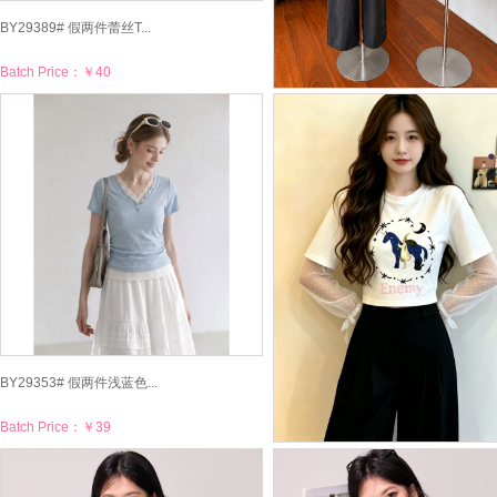
BY29389# 假两件蕾丝T...
Batch Price：
￥40
BY29385# 甜酷风珍珠肩...
Batch Price：
￥46
BY29353# 假两件浅蓝色...
Batch Price：
￥39
BY29305# 百搭夏季圆领...