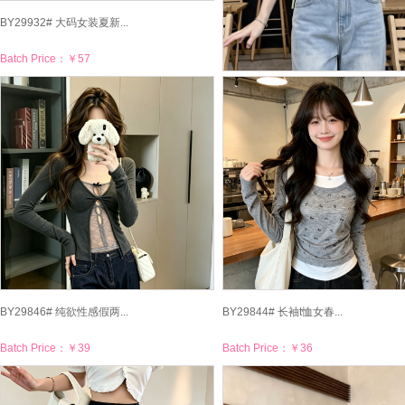
BY29932# 大码女装夏新...
Batch Price：
￥57
BY29930# 绿色假两件短...
Batch Price：
￥40
BY29846# 纯欲性感假两...
BY29844# 长袖t恤女春...
Batch Price：
￥39
Batch Price：
￥36