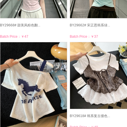
BY29668# 甜美风粉色翻...
BY29662# 宋正恩韩系绿...
Batch Price：
￥47
Batch Price：
￥37
BY29618# 韩系复古撞色...