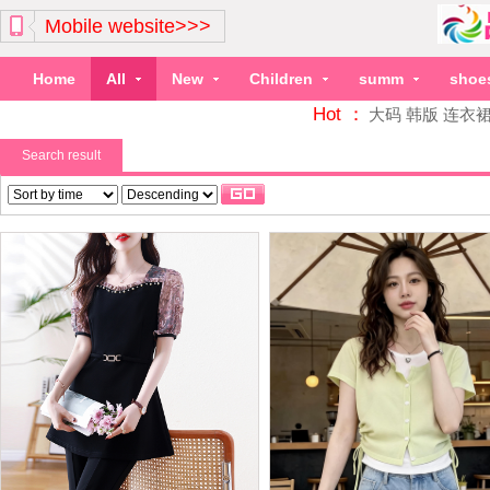
Mobile website>>>
Home
All
New
Children
summ
shoe
Hot ：
大码
韩版
连衣
Search result