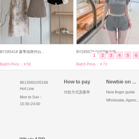
BY28507# 短袖T恤女韩...
BY28541# 夏季假两件白...
1
2
3
4
5
6
Batch Price：
￥73
Batch Price：
￥50
How to pay
Newbie on ...
8613560105166
Hot Line
付款方式及匯率
New finger guide
Mon to Sun：
Wholesale, Agenc..
10:30-24:00