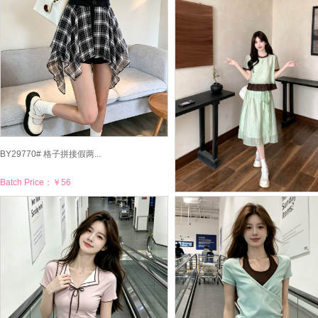
BY29770# 格子拼接假两...
Batch Price：
￥56
BY29737# 塞纳情书微胖...
Batch Price：
￥80