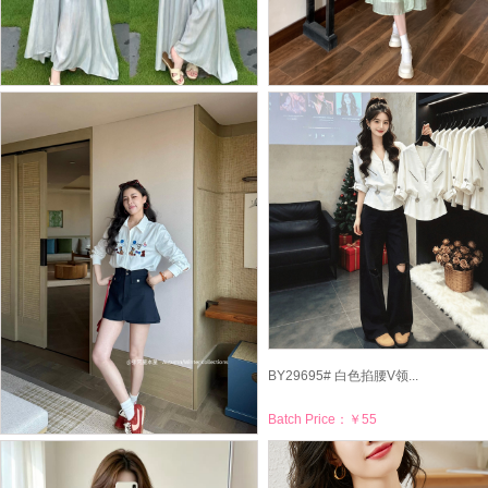
BY29737# 塞纳情书微胖...
BY29749# 大码新款重工...
Batch Price：
￥80
Batch Price：
￥102
BY29695# 白色掐腰V领...
Batch Price：
￥55
BY29702# 张阿星甜心萌...