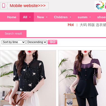
Mobile website>>>
Home
All
New
Children
summ
shoe
Hot ：
大码
韩版
连衣
Search result