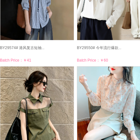
BY29574# 港风复古短袖...
BY29550# 今年流行爆款...
Batch Price：
￥41
Batch Price：
￥60