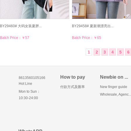
BY29460# 大码女装夏胖...
BY29458# 夏新潮漂亮出...
Batch Price：
￥57
Batch Price：
￥65
1
2
3
4
5
6
How to pay
Newbie on ...
8613560105166
Hot Line
付款方式及匯率
New finger guide
Mon to Sun：
Wholesale, Agenc..
10:30-24:00