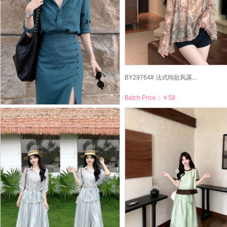
BY29764# 法式纯欲风露...
Batch Price：
￥58
BY29794# 巨好看的穿搭...
Batch Price：
￥89