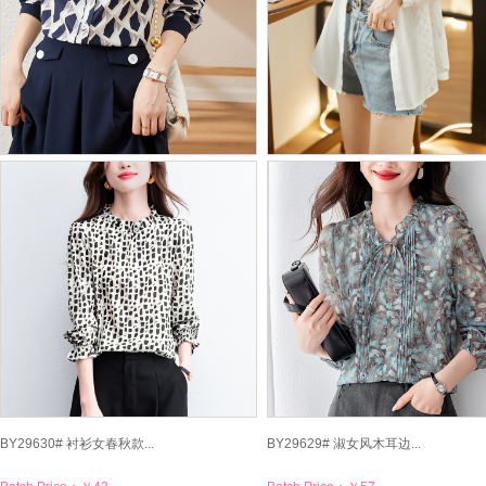
BY29637# 印花长袖衬衫...
BY29636# 防晒衬衫女秋...
Batch Price：
￥49
Batch Price：
￥47
BY29630# 衬衫女春秋款...
BY29629# 淑女风木耳边...