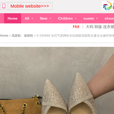
Mobile website>>>
Home
All
New
Children
summ
shoe
Hot ：
大码
韩版
连衣
Home
>
高跟鞋、坡跟鞋
>
X-33468# 法式气质网纱水钻细跟高跟鞋女夏尖头侧空