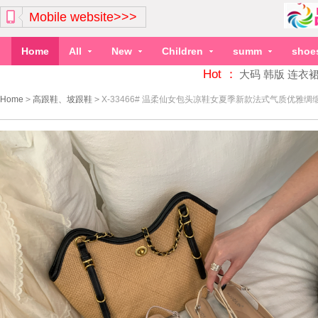
Mobile website>>>
Home
All
New
Children
summ
shoe
Hot ：
大码
韩版
连衣
Home
>
高跟鞋、坡跟鞋
>
X-33466# 温柔仙女包头凉鞋女夏季新款法式气质优雅