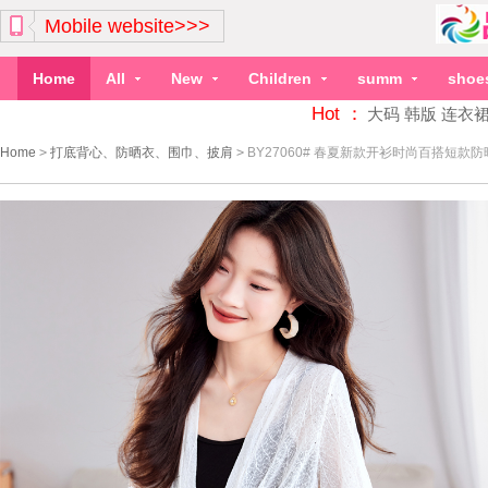
Mobile website>>>
Home
All
New
Children
summ
shoe
Hot ：
大码
韩版
连衣
Home
>
打底背心、防晒衣、围巾、披肩
>
BY27060# 春夏新款开衫时尚百搭短