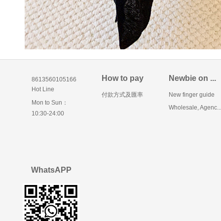
How to pay
Newbie on ...
8613560105166
Hot Line
付款方式及匯率
New finger guide
Mon to Sun：
Wholesale, Agenc..
10:30-24:00
WhatsAPP