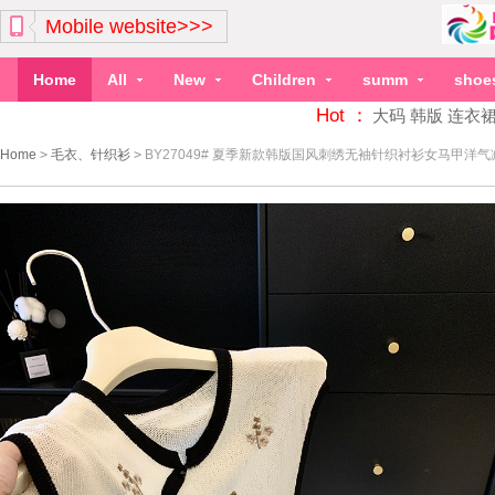
Mobile website>>>
Home
All
New
Children
summ
shoe
Hot ：
大码
韩版
连衣
Home
>
毛衣、针织衫
>
BY27049# 夏季新款韩版国风刺绣无袖针织衬衫女马甲洋