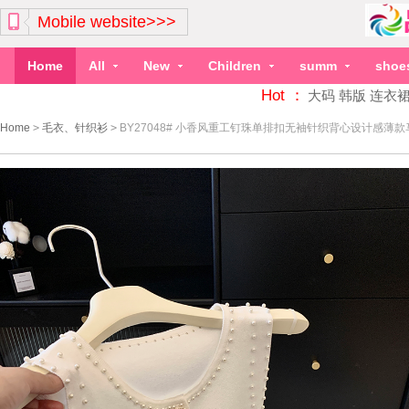
Mobile website>>>
Home
All
New
Children
summ
shoe
Hot ：
大码
韩版
连衣
Home
>
毛衣、针织衫
>
BY27048# 小香风重工钉珠单排扣无袖针织背心设计感薄