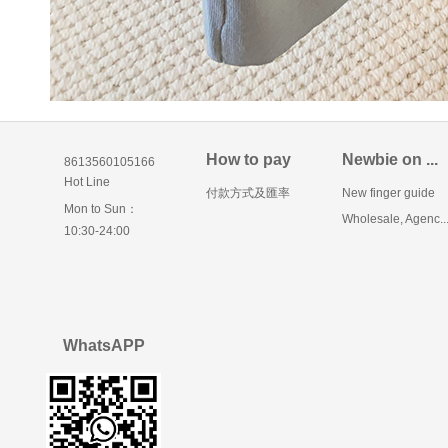
How to pay
Newbie on ...
8613560105166
Hot Line
付款方式及匯率
New finger guide
Mon to Sun：
Wholesale, Agenc..
10:30-24:00
WhatsAPP