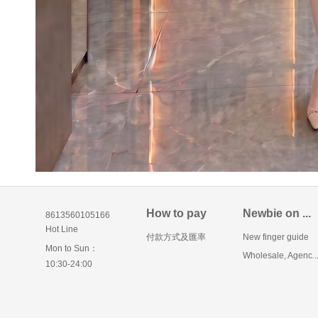
How to pay
Newbie on ...
8613560105166
Hot Line
付款方式及匯率
New finger guide
Mon to Sun：
Wholesale, Agenc..
10:30-24:00