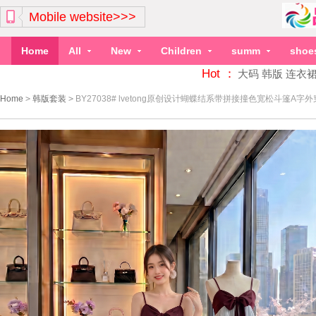
Mobile website>>>
Home
All
New
Children
summ
shoe
Hot ：
大码
韩版
连衣
Home
>
韩版套装
>
BY27038# lvetong原创设计蝴蝶结系带拼接撞色宽松斗篷