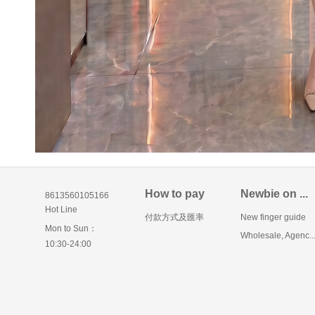
How to pay
Newbie on ...
8613560105166
Hot Line
付款方式及匯率
New finger guide
Mon to Sun：
Wholesale, Agenc..
10:30-24:00