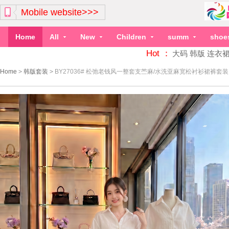
Mobile website>>>
Home
All
New
Children
summ
shoe
Hot ：
大码
韩版
连衣
Home
>
韩版套装
>
BY27036# 松弛老钱风一整套支苎麻/水洗亚麻宽松衬衫裙裤套