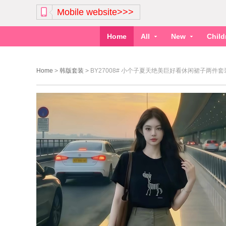
Mobile website>>>
Home
All
New
Chil
Home
>
韩版套装
>
BY27008# 小个子夏天绝美巨好看休闲裙子两