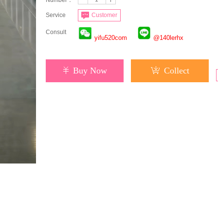
Number：
Service
Customer
Consult
yifu520com
@140lerhx
Buy Now
Collect