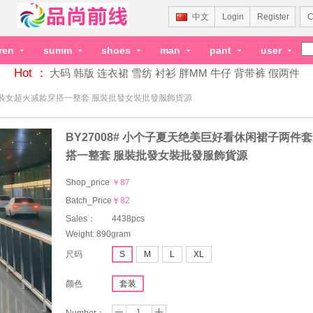
中文
Login
Register
C
dren
summ
shoes
man
pant
user
Hot ：
大码
韩版
连衣裙
雪纺
衬衫
胖MM
牛仔
背带裤
假两件
件套装女超火减龄穿搭一整套 服裝批發女裝批發服飾貨源
BY27008# 小个子夏天绝美巨好看休闲裙子两件
搭一整套 服裝批發女裝批發服飾貨源
Shop_price
￥87
Batch_Price：
￥82
Sales：
4438pcs
Weight: 890gram
尺码
S
M
L
XL
颜色
套装