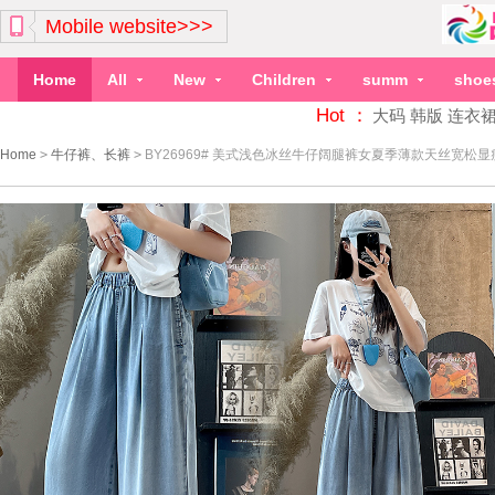
Mobile website>>>
Home
All
New
Children
summ
shoe
Hot ：
大码
韩版
连衣
Home
>
牛仔裤、长裤
>
BY26969# 美式浅色冰丝牛仔阔腿裤女夏季薄款天丝宽松