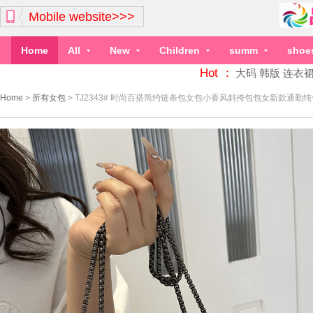
Mobile website>>>
Home
All
New
Children
summ
shoe
Hot ：
大码
韩版
连衣
Home
>
所有女包
>
TJ2343# 时尚百搭简约链条包女包小香风斜挎包包女新款通勤