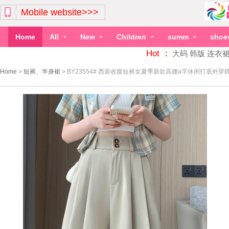
Mobile website>>>
Home
All
New
Children
summ
shoe
Hot ：
大码
韩版
连衣
Home
>
短裤、半身裙
>
BY23554# 西装收腹短裤女夏季新款高腰a字休闲打底外