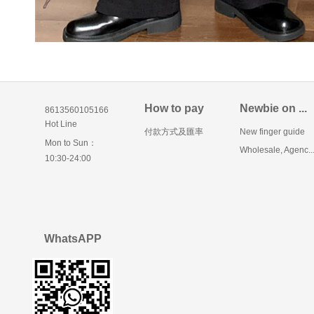
How to pay
Newbie on ...
8613560105166
Hot Line
付款方式及匯率
New finger guide
Mon to Sun：
Wholesale, Agenc..
10:30-24:00
WhatsAPP