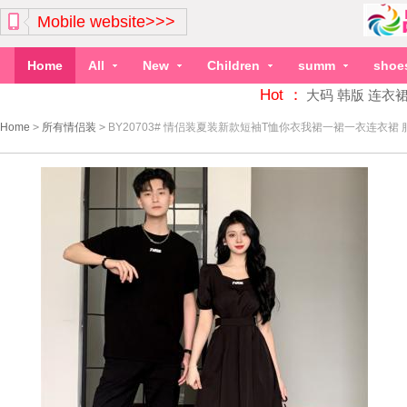
Mobile website>>>
Home
All
New
Children
summ
shoe
Hot ：
大码
韩版
连衣
Home
>
所有情侣装
>
BY20703# 情侣装夏装新款短袖T恤你衣我裙一裙一衣连衣裙