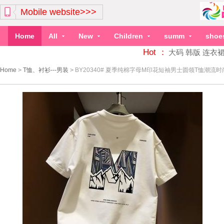
Mobile website>>>
Home
All
New
Children
summ
shoe
Hot ：
大码
韩版
连衣
Home
>
T恤、衬衫---男装
>
BY20340# 夏季纯棉字母M印花短袖男士圆领T恤潮